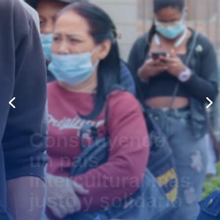
Construyendo
un país
intercultural más
justo y solidario
Acompañar – Servir – Defender