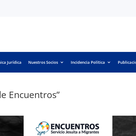
nica Jurídica
Nuestros Socios
Incidencia Política
Publicaci
de Encuentros”
o