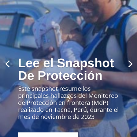
Construyendo
un país
intercultural más
justo y solidario
Acompañar – Servir – Defender